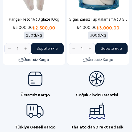
Panga Fileto %30 glaze 10kg
Gigas Zarsız Tüp Kalamar %30 Glaze 10 kg Koli
₺2.500,00
₺3.000,00
₺3.000,00
₺4.000,00
250tl/kg
300tl/kg
Sepete Ekle
Sepete Ekle
Ücretsiz Kargo
Ücretsiz Kargo
Ücretsiz Kargo
Soğuk Zincir Garantisi
Türkiye Geneli Kargo
İthalatcıdan Direkt Tedarik