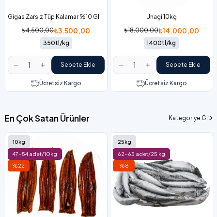
Gigas Zarsız Tüp Kalamar %10 Glaze 10 kg Koli
Unagi 10kg
₺3.500,00
₺14.000,00
₺4.500,00
₺18.000,00
350tl/kg
1400tl/kg
Sepete Ekle
Sepete Ekle
Ücretsiz Kargo
Ücretsiz Kargo
En Çok Satan Ürünler
Kategoriye Git
10kg
25kg
47-54 adet/10kg
62-65 adet/25 kg
%22
%8