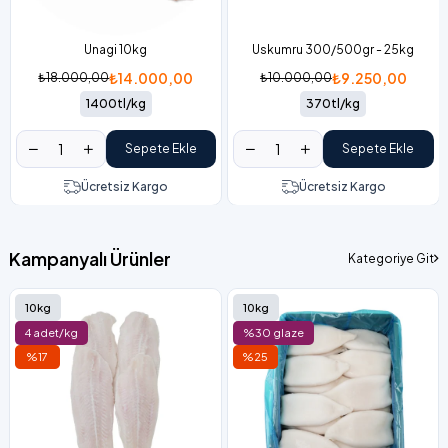
Unagi 10kg
Uskumru 300/500gr - 25kg
₺14.000,00
₺9.250,00
₺18.000,00
₺10.000,00
1400tl/kg
370tl/kg
Sepete Ekle
Sepete Ekle
Ücretsiz Kargo
Ücretsiz Kargo
Kampanyalı Ürünler
Kategoriye Git
10kg
10kg
4 adet/kg
%30 glaze
%17
%25