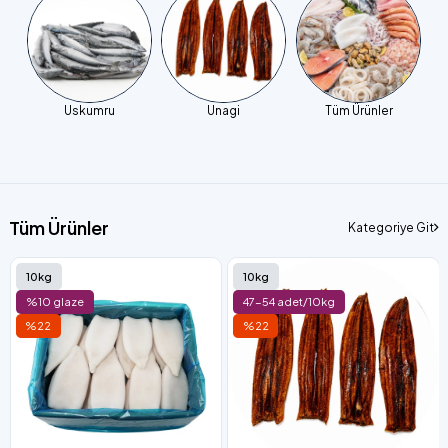
Uskumru
Unagi
Tüm Ürünler
Tüm Ürünler
Kategoriye Git
10kg
10kg
%10 glaze
47-54 adet/10kg
%22
%22