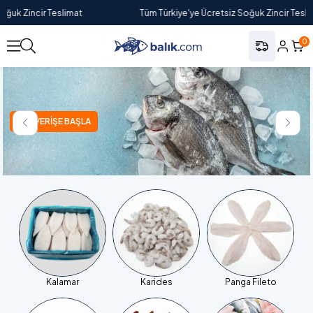
 Soğuk Zincir Teslimat
Tüm Türkiye'ye Ücretsiz Soğuk Zincir Tes
0
ALIŞVERİŞE BAŞLA
Kalamar
Karides
Panga Fileto